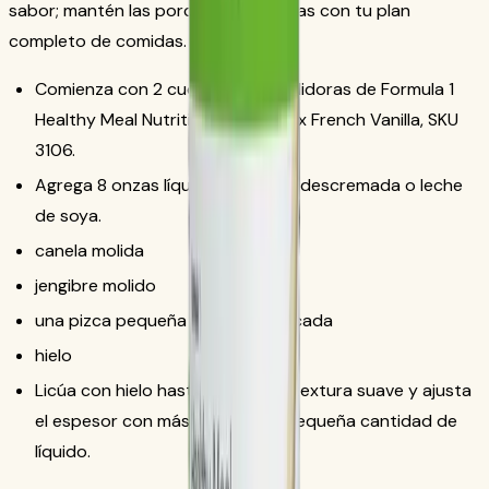
sabor; mantén las porciones alineadas con tu plan
completo de comidas.
Comienza con 2 cucharadas medidoras de Formula 1
Healthy Meal Nutritional Shake Mix French Vanilla, SKU
3106.
Agrega 8 onzas líquidas de leche descremada o leche
de soya.
canela molida
jengibre molido
una pizca pequeña de nuez moscada
hielo
Licúa con hielo hasta lograr una textura suave y ajusta
el espesor con más hielo o una pequeña cantidad de
líquido.