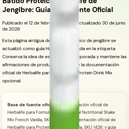
Batido Proteico Herbalife de
Jengibre: Guía con Fuente Oficial
Publicado el 12 de febrero de 2024
Actualizado 30 de junio
de 2026
Esta página antigua de batido proteico de jengibre se
actualizó como guía Herbalife centrada en la etiqueta.
Conserva la idea de especias de temporada y mantiene las
afirmaciones de producto dentro de la documentación
oficial de Herbalife para Formula 1 y Protein Drink Mix
opcional.
Base de fuente oficial:
documentación oficial de
Herbalife para Formula 1 Healthy Meal Nutritional Shake
Mix French Vanilla, SKU 3106; documentación oficial de
Herbalife para Protein Drink Mix Vanilla, SKU 1426; y guía