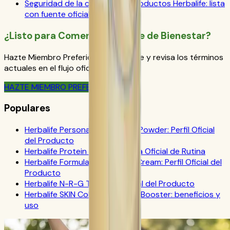
Seguridad de la cafeína con productos Herbalife: lista
con fuente oficial
¿Listo para Comenzar Tu Viaje de Bienestar?
Hazte Miembro Preferido de Herbalife y revisa los términos
actuales en el flujo oficial de pedido.
HAZTE MIEMBRO PREFERIDO
Populares
Herbalife Personalized Protein Powder: Perfil Oficial
del Producto
Herbalife Protein Drink Mix: Guía Oficial de Rutina
Herbalife Formula 1 Cookies 'n Cream: Perfil Oficial del
Producto
Herbalife N-R-G Tea: FAQ Oficial del Producto
Herbalife SKIN Collagen Beauty Booster: beneficios y
uso