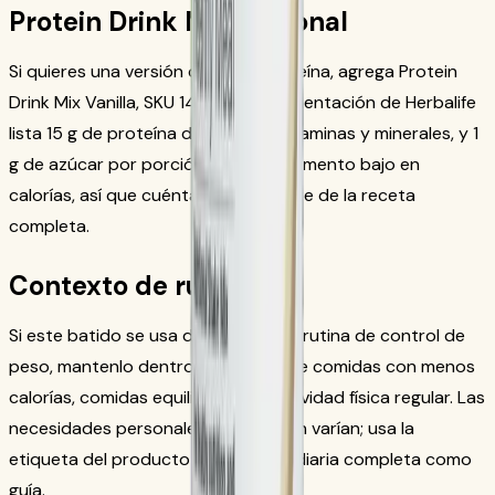
Protein Drink Mix opcional
Si quieres una versión con más proteína, agrega Protein
Drink Mix Vanilla, SKU 1426. La documentación de Herbalife
lista 15 g de proteína de soya, 24 vitaminas y minerales, y 1
g de azúcar por porción. No es un alimento bajo en
calorías, así que cuéntalo como parte de la receta
completa.
Contexto de rutina
Si este batido se usa dentro de una rutina de control de
peso, mantenlo dentro de un plan de comidas con menos
calorías, comidas equilibradas y actividad física regular. Las
necesidades personales de nutrición varían; usa la
etiqueta del producto y tu ingesta diaria completa como
guía.