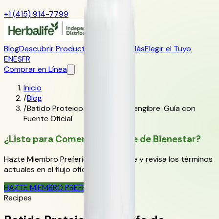
+1 (415) 914-7799
Blog
Descubrir Productos
Aprender Más
Elegir el Tuyo
EN
ES
FR
Comprar en Línea
Inicio
/
Blog
/
Batido Proteico Herbalife de Jengibre: Guía con
Fuente Oficial
¿Listo para Comenzar Tu Viaje de Bienestar?
Hazte Miembro Preferido de Herbalife y revisa los términos
actuales en el flujo oficial de pedido.
HAZTE MIEMBRO PREFERIDO
Recipes