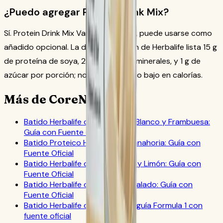
¿Puedo agregar Protein Drink Mix?
Sí. Protein Drink Mix Vanilla, SKU 1426, puede usarse como
añadido opcional. La documentación de Herbalife lista 15 g
de proteína de soya, 24 vitaminas y minerales, y 1 g de
azúcar por porción; no es un alimento bajo en calorías.
Más de CoreNutri
Batido Herbalife de Chocolate Blanco y Frambuesa:
Guía con Fuente Oficial
Batido Proteico Herbalife de Zanahoria: Guía con
Fuente Oficial
Batido Herbalife de Frambuesa y Limón: Guía con
Fuente Oficial
Batido Herbalife de Caramelo Salado: Guía con
Fuente Oficial
Batido Herbalife de té matcha: guía Formula 1 con
fuente oficial