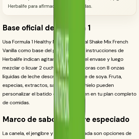
Herbalife para afirmaciones apropiadas.
Base oficial de Formula 1
Usa Formula 1 Healthy Meal Nutritional Shake Mix French
Vanilla como base del producto. Las instrucciones de
Herbalife indican agitar suavemente el envase y luego
mezclar o licuar 2 cucharadas medidoras con 8 onzas
líquidas de leche descremada o leche de soya. Fruta,
especias, extractos, saborizantes y hielo pueden
personalizar el batido cuando encajen en tu plan completo
de comidas.
Marco de sabor jengibre especiado
La canela, el jengibre y la nuez moscada son opciones de