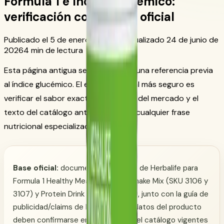
Formula 1 e índice glucémico:
verificación con fuente oficial
Publicado el 5 de enero de 2017
Actualizado 24 de junio de
2026
4 min de lectura
Esta página antigua se centraba en una referencia previa
al índice glucémico. El enfoque actual más seguro es
verificar el sabor exacto, la etiqueta del mercado y el
texto del catálogo antes de repetir cualquier frase
nutricional especializada.
Base oficial:
documentación oficial de Herbalife para
Formula 1 Healthy Meal Nutritional Shake Mix (SKU 3106 y
3107) y Protein Drink Mix (SKU 1426), junto con la guía de
publicidad/claims de Herbalife. Los datos del producto
deben confirmarse en la etiqueta y el catálogo vigentes