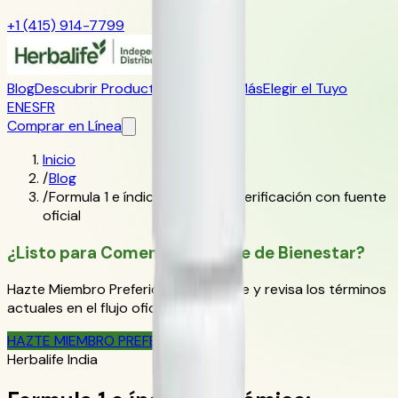
+1 (415) 914-7799
Blog
Descubrir Productos
Aprender Más
Elegir el Tuyo
EN
ES
FR
Comprar en Línea
Inicio
/
Blog
/
Formula 1 e índice glucémico: verificación con fuente
oficial
¿Listo para Comenzar Tu Viaje de Bienestar?
Hazte Miembro Preferido de Herbalife y revisa los términos
actuales en el flujo oficial de pedido.
HAZTE MIEMBRO PREFERIDO
Herbalife India