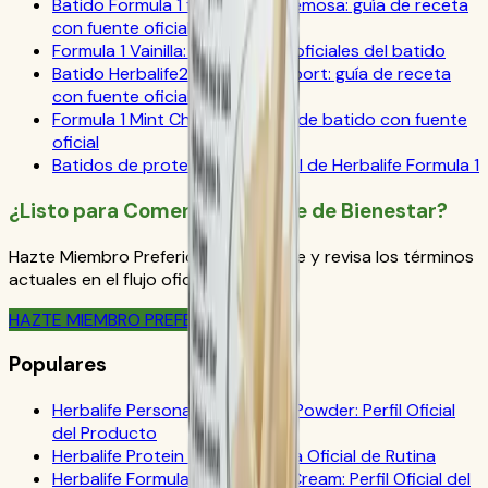
Batido Formula 1 frambuesa cremosa: guía de receta
con fuente oficial
Formula 1 Vainilla: indicaciones oficiales del batido
Batido Herbalife24 Formula 1 Sport: guía de receta
con fuente oficial
Formula 1 Mint Chocolate: guía de batido con fuente
oficial
Batidos de proteína: guía oficial de Herbalife Formula 1
¿Listo para Comenzar Tu Viaje de Bienestar?
Hazte Miembro Preferido de Herbalife y revisa los términos
actuales en el flujo oficial de pedido.
HAZTE MIEMBRO PREFERIDO
Populares
Herbalife Personalized Protein Powder: Perfil Oficial
del Producto
Herbalife Protein Drink Mix: Guía Oficial de Rutina
Herbalife Formula 1 Cookies 'n Cream: Perfil Oficial del