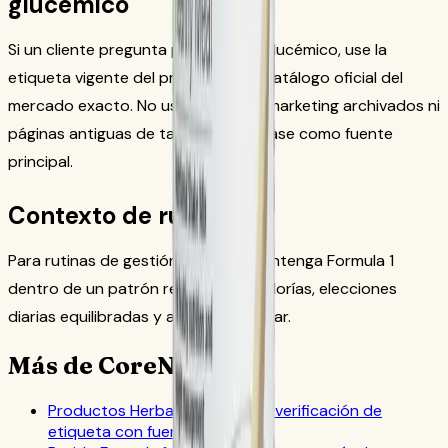
glucémico
Si un cliente pregunta por el índice glucémico, use la
etiqueta vigente del producto o el catálogo oficial del
mercado exacto. No use textos de marketing archivados ni
páginas antiguas de tamaño de envase como fuente
principal.
Contexto de rutina
Para rutinas de gestión de peso, mantenga Formula 1
dentro de un patrón reducido en calorías, elecciones
diarias equilibradas y actividad regular.
Más de CoreNutri
Productos Herbalife sin gluten: verificación de
etiqueta con fuente oficial