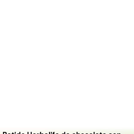
+1 (415) 914-7799
Blog
Descubrir Productos
Aprender Más
Elegir el Tuyo
EN
ES
FR
Comprar en Línea
Inicio
/
Blog
/
Batido Herbalife de chocolate con banana: receta
con fuente oficial
¿Listo para Comenzar Tu Viaje de Bienestar?
Hazte Miembro Preferido de Herbalife y revisa los términos
actuales en el flujo oficial de pedido.
HAZTE MIEMBRO PREFERIDO
Herbalife Shake