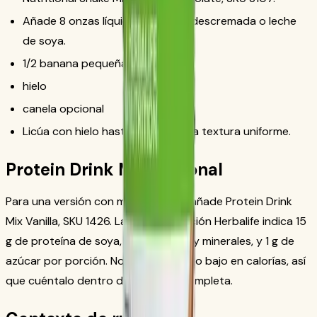
Añade 8 onzas líquidas de leche descremada o leche
de soya.
1/2 banana pequeña
hielo
canela opcional
Licúa con hielo hasta obtener una textura uniforme.
Protein Drink Mix opcional
Para una versión con más proteína, añade Protein Drink
Mix Vanilla, SKU 1426. La documentación Herbalife indica 15
g de proteína de soya, 24 vitaminas y minerales, y 1 g de
azúcar por porción. No es un alimento bajo en calorías, así
que cuéntalo dentro de la receta completa.