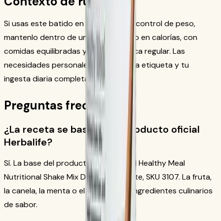
Contexto de rutina
Si usas este batido en una rutina de control de peso,
mantenlo dentro de un plan reducido en calorías, con
comidas equilibradas y actividad física regular. Las
necesidades personales varían; usa la etiqueta y tu
ingesta diaria completa como guía.
Preguntas frecuentes
¿La receta se basa en un producto oficial
Herbalife?
Sí. La base del producto es Formula 1 Healthy Meal
Nutritional Shake Mix Dutch Chocolate, SKU 3107. La fruta,
la canela, la menta o el matcha son ingredientes culinarios
de sabor.