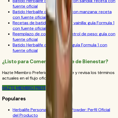
Batido Herbalife de chocolate con sandía: receta con
fuente oficial
Batido Herbalife de chocolate con manzana: receta
con fuente oficial
Recetas de batido Herbalife de vainilla: guía Formula 1
con fuente oficial
Reemplazo de comida para control de peso: guía con
fuente oficial
Batido Herbalife de té matcha: guía Formula 1 con
fuente oficial
¿Listo para Comenzar Tu Viaje de Bienestar?
Hazte Miembro Preferido de Herbalife y revisa los términos
actuales en el flujo oficial de pedido.
HAZTE MIEMBRO PREFERIDO
Populares
Herbalife Personalized Protein Powder: Perfil Oficial
del Producto