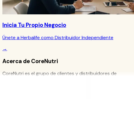
Inicia Tu Propio Negocio
Únete a Herbalife como Distribuidor Independiente
→
Acerca de CoreNutri
CoreNutri es el grupo de clientes y distribuidores de
Cicero Neto, Distribuidor Independiente Herbalife.
Brindamos orientación personalizada y soporte de
productos para tu viaje de bienestar.
Enlaces Rápidos
Productos
Blog
Recetas