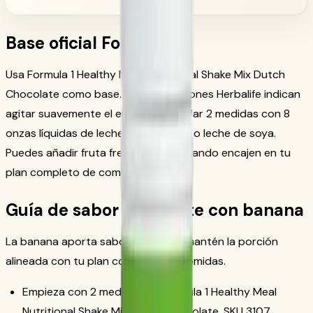
Base oficial Formula 1
Usa Formula 1 Healthy Meal Nutritional Shake Mix Dutch
Chocolate como base. Las instrucciones Herbalife indican
agitar suavemente el envase y mezclar 2 medidas con 8
onzas líquidas de leche descremada o leche de soya.
Puedes añadir fruta fresca y hielo cuando encajen en tu
plan completo de comidas.
Guía de sabor chocolate con banana
La banana aporta sabor y textura; mantén la porción
alineada con tu plan completo de comidas.
Empieza con 2 medidas de Formula 1 Healthy Meal
Nutritional Shake Mix Dutch Chocolate, SKU 3107.