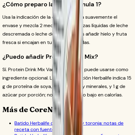
¿Cómo preparo la base Formula 1?
Usa la indicación de la etiqueta: agita suavemente el
envase y mezcla 2 medidas con 8 onzas líquidas de leche
descremada o leche de soya. Puedes añadir hielo y fruta
fresca si encajan en tu plan de comidas.
¿Puedo añadir Protein Drink Mix?
Sí. Protein Drink Mix Vanilla, SKU 1426, puede usarse como
ingrediente opcional. La documentación Herbalife indica 15
g de proteína de soya, 24 vitaminas y minerales, y 1 g de
azúcar por porción; no es un alimento bajo en calorías.
Más de CoreNutri
Batido Herbalife de chocolate y toronja: notas de
receta con fuente oficial