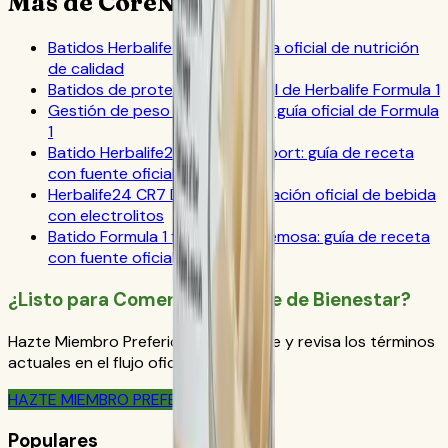
Más de CoreNutri
Batidos Herbalife Formula 1: guía oficial de nutrición
de calidad
Batidos de proteína: guía oficial de Herbalife Formula 1
Gestión de peso con Herbalife: guía oficial de Formula
1
Batido Herbalife24 Formula 1 Sport: guía de receta
con fuente oficial
Herbalife24 CR7 Drive: actualización oficial de bebida
con electrolitos
Batido Formula 1 frambuesa cremosa: guía de receta
con fuente oficial
¿Listo para Comenzar Tu Viaje de Bienestar?
Hazte Miembro Preferido de Herbalife y revisa los términos
actuales en el flujo oficial de pedido.
HAZTE MIEMBRO PREFERIDO
Populares