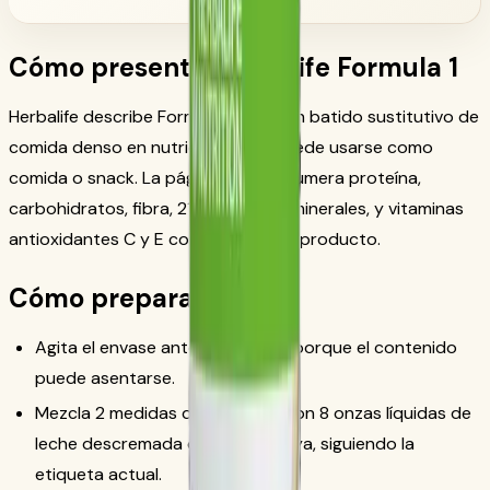
Cómo presenta Herbalife Formula 1
Herbalife describe Formula 1 como un batido sustitutivo de
comida denso en nutrientes que puede usarse como
comida o snack. La página oficial enumera proteína,
carbohidratos, fibra, 21 vitaminas y minerales, y vitaminas
antioxidantes C y E como datos del producto.
Cómo prepararlo
Agita el envase antes de usarlo, porque el contenido
puede asentarse.
Mezcla 2 medidas de Formula 1 con 8 onzas líquidas de
leche descremada o leche de soya, siguiendo la
etiqueta actual.