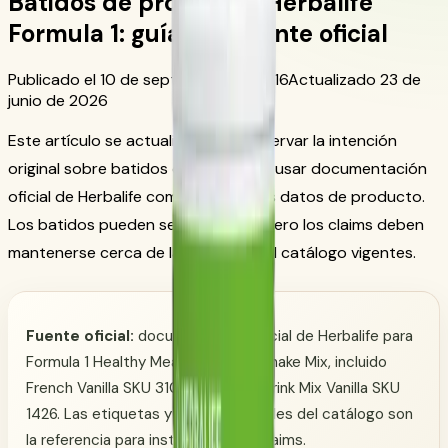
Batidos de proteína y Herbalife
Formula 1: guía con fuente oficial
Publicado el 10 de septiembre de 2016
Actualizado 23 de
junio de 2026
Este artículo se actualizó para conservar la intención
original sobre batidos de proteína y usar documentación
oficial de Herbalife como base de los datos de producto.
Los batidos pueden ser prácticos, pero los claims deben
mantenerse cerca de la etiqueta y el catálogo vigentes.
Fuente oficial:
documentación oficial de Herbalife para
Formula 1 Healthy Meal Nutritional Shake Mix, incluido
French Vanilla SKU 3106, y Protein Drink Mix Vanilla SKU
1426. Las etiquetas y páginas actuales del catálogo son
la referencia para instrucciones y claims.