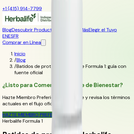
+1 (415) 914-7799
Blog
Descubrir Productos
Aprender Más
Elegir el Tuyo
EN
ES
FR
Comprar en Línea
Inicio
/
Blog
/
Batidos de proteína y Herbalife Formula 1: guía con
fuente oficial
¿Listo para Comenzar Tu Viaje de Bienestar?
Hazte Miembro Preferido de Herbalife y revisa los términos
actuales en el flujo oficial de pedido.
HAZTE MIEMBRO PREFERIDO
Herbalife‬ Formula 1