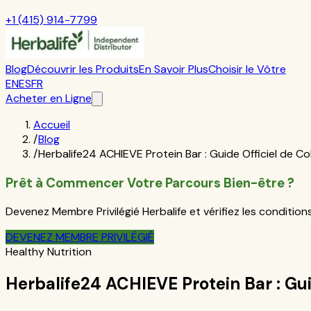
+1 (415) 914-7799
Blog
Découvrir les Produits
En Savoir Plus
Choisir le Vôtre
EN
ES
FR
Acheter en Ligne
Accueil
/
Blog
/
Herbalife24 ACHIEVE Protein Bar : Guide Officiel de Co
Prêt à Commencer Votre Parcours Bien-être ?
Devenez Membre Privilégié Herbalife et vérifiez les conditio
DEVENEZ MEMBRE PRIVILÉGIÉ
Healthy Nutrition
Herbalife24 ACHIEVE Protein Bar : Gui