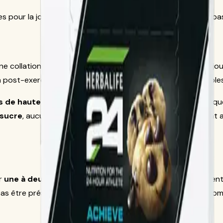
es pour la journée, autour de l'entraînement ou entre les repa
ne collation riche en protéines pour vous aider dans votre j
post-exercice ou collation faite avec des ingrédients simples 
 de haute qualité issues du lactosérum et du lait
, indiq
 sucre
, aucun édulcorant ou arôme artificiel, aucun colorant 
er
une à deux barres par jour
entre les repas, autour des ent
it pas être présentée comme substitut complet de repas ni com