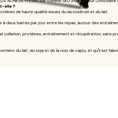
alife24 ACHIEVE Protein Bar comme SKU 2124, saveur Chocolate
t-elle ?
rotéines de haute qualité issues du lactosérum et du lait.
 à deux barres par jour entre les repas, autour des entraînem
el collation, protéines, entraînement et récupération, sans p
ontient du lait, du soja et de la noix de cajou, et qu'il est fab
es Officielles
utine
 Produit
re et Antioxydant