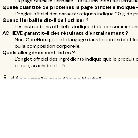
La page officielle Herbalife États-Unis identifie Herb
Quelle quantité de protéines la page officielle indique-
L'onglet officiel des caractéristiques indique 20 g de p
Quand Herbalife dit-il de l'utiliser ?
Les instructions officielles indiquent de consommer une
ACHIEVE garantit-il des résultats d'entraînement ?
Non. CoreNutri garde le langage dans le contexte offici
ou la composition corporelle.
Quels allergènes sont listés ?
L'onglet officiel des ingrédients indique que le produit c
coque, arachide et blé.
À découvrir sur CoreNutri
Herbalife24 Creatine : Données Officielles et Utilisation
Herbalife High Protein Iced Coffee : Valeurs Nutritionnell
Gamme Herbalife24 Sports Nutrition : Aperçu Officiel
Herbalife Afresh Energy Drink Mix : Guide Officiel de Ro
Herbalife Formula 1 Express Meal Bar : FAQ Officielle du
Herbalife RoseGuard : Guide Officiel Soutien Immunitai