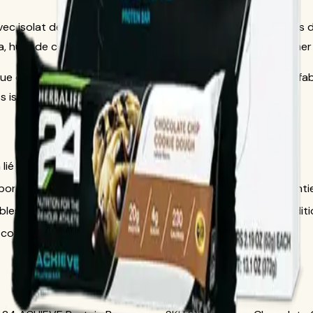
avec isolat de protéines de lactosérum et isolat de protéines 
, huile de coco, arômes naturels, extrait de vanille, sel de mer e
ique que le produit contient
lait, soja et noix de cajou
, est fa
s issus de la bio-ingénierie.
 à la formulation officielle Herbalife.
rtive, variation de poids ou composition corporelle garantie
blessure, problèmes métaboliques, glycémie ou toute conditi
onsulter l'étiquette actuelle avant utilisation.