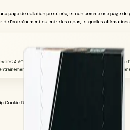
une page de collation protéinée, et non comme une page de 
our de l'entraînement ou entre les repas, et quelles affirmations
erbalife24 ACHIEVE Protein Bar, SKU 2124, Chocolate Chip Cookie Do
n/entraînement, récupération après exercice, ingrédients, allergè
ip Cookie Dough, 6 Bars