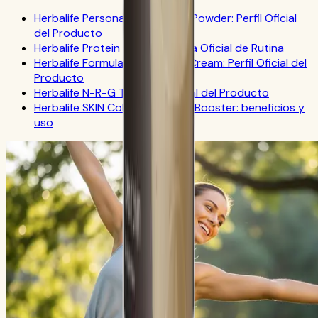
Herbalife Personalized Protein Powder: Perfil Oficial
del Producto
Herbalife Protein Drink Mix: Guía Oficial de Rutina
Herbalife Formula 1 Cookies 'n Cream: Perfil Oficial del
Producto
Herbalife N-R-G Tea: FAQ Oficial del Producto
Herbalife SKIN Collagen Beauty Booster: beneficios y
uso