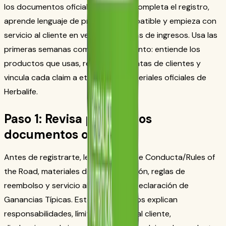
los documentos oficiales vigentes, completa el registro,
aprende lenguaje de producto compatible y empieza con
servicio al cliente en vez de promesas de ingresos. Usa las
primeras semanas como entrenamiento: entiende los
productos que usas, registra preguntas de clientes y
vincula cada claim a etiquetas o materiales oficiales de
Herbalife.
Paso 1: Revisa primero los
documentos oficiales
Antes de registrarte, lee las Reglas de Conducta/Rules of
the Road, materiales de compensación, reglas de
reembolso y servicio al cliente, y la Declaración de
Ganancias Típicas. Estos documentos explican
responsabilidades, límites, atención al cliente,