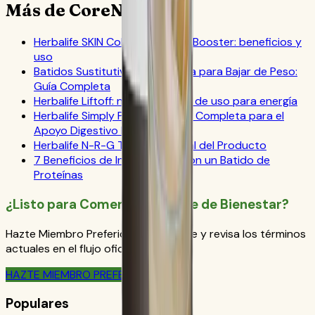
Más de CoreNutri
Herbalife SKIN Collagen Beauty Booster: beneficios y
uso
Batidos Sustitutivos de Comida para Bajar de Peso:
Guía Completa
Herbalife Liftoff: notas oficiales de uso para energía
Herbalife Simply Probiotic: Guía Completa para el
Apoyo Digestivo Diario
Herbalife N-R-G Tea: FAQ Oficial del Producto
7 Beneficios de Iniciar Tu Día con un Batido de
Proteínas
¿Listo para Comenzar Tu Viaje de Bienestar?
Hazte Miembro Preferido de Herbalife y revisa los términos
actuales en el flujo oficial de pedido.
HAZTE MIEMBRO PREFERIDO
Populares