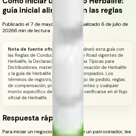
Cómo iniciar un negocio Herbalife:
guía inicial alineada con las reglas
Publicado el 7 de mayo de 2026
Actualizado 6 de julio de
2026
6 min de lectura
Nota de fuente oficial:
CoreNutri alineó esta guía con
las Reglas de Conducta/Rules of the Road vigentes de
Herbalife, la Declaración de Ganancias Típicas para
Distribuidores, materiales de compensación de Herbalife
y la guía de Herbalife sobre claims apropiados. Los
términos de registro, elegibilidad, flujo de pedido, reglas
de compensación, programas de clientes y cualquier
monto específico de cuenta deben verificarse en el flujo
oficial de Herbalife.
Respuesta rápida
Para iniciar un negocio Herbalife, elige un patrocinador, lee