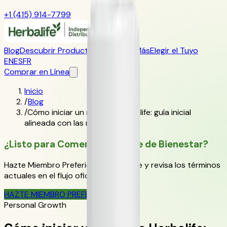
+1 (415) 914-7799
Blog
Descubrir Productos
Aprender Más
Elegir el Tuyo
EN
ES
FR
Comprar en Línea
Inicio
/
Blog
/
Cómo iniciar un negocio Herbalife: guía inicial
alineada con las reglas
¿Listo para Comenzar Tu Viaje de Bienestar?
Hazte Miembro Preferido de Herbalife y revisa los términos
actuales en el flujo oficial de pedido.
HAZTE MIEMBRO PREFERIDO
Personal Growth