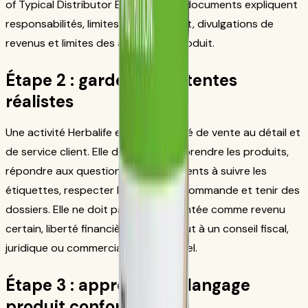
of Typical Distributor Earnings. Ces documents expliquent
responsabilités, limites, gestion client, divulgations de
revenus et limites des allégations produit.
Étape 2 : garder des attentes
réalistes
Une activité Herbalife est une activité de vente au détail et
de service client. Elle demande d’apprendre les produits,
répondre aux questions, aider les clients à suivre les
étiquettes, respecter les règles de commande et tenir des
dossiers. Elle ne doit pas être présentée comme revenu
certain, liberté financière ou substitut à un conseil fiscal,
juridique ou commercial professionnel.
Étape 3 : apprendre le langage
produit conforme