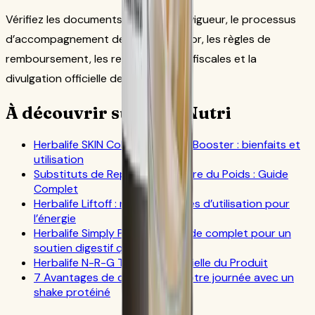
Vérifiez les documents Herbalife en vigueur, le processus
d’accompagnement de votre sponsor, les règles de
remboursement, les responsabilités fiscales et la
divulgation officielle des revenus.
À découvrir sur CoreNutri
Herbalife SKIN Collagen Beauty Booster : bienfaits et
utilisation
Substituts de Repas pour Perdre du Poids : Guide
Complet
Herbalife Liftoff : notes officielles d’utilisation pour
l’énergie
Herbalife Simply Probiotic : Guide complet pour un
soutien digestif quotidien
Herbalife N-R-G Tea : FAQ Officielle du Produit
7 Avantages de commencer votre journée avec un
shake protéiné