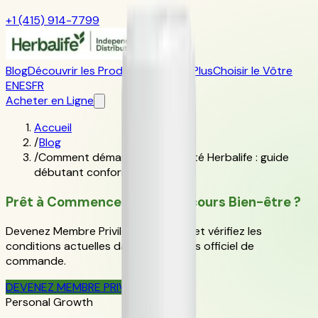
+1 (415) 914-7799
Blog
Découvrir les Produits
En Savoir Plus
Choisir le Vôtre
EN
ES
FR
Acheter en Ligne
Accueil
/
Blog
/
Comment démarrer une activité Herbalife : guide
débutant conforme aux règles
Prêt à Commencer Votre Parcours Bien-être ?
Devenez Membre Privilégié Herbalife et vérifiez les
conditions actuelles dans le parcours officiel de
commande.
DEVENEZ MEMBRE PRIVILÉGIÉ
Personal Growth