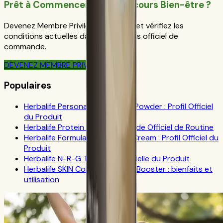
Prêt à Commencer Votre Parcours Bien-être ?
Devenez Membre Privilégié Herbalife et vérifiez les
conditions actuelles dans le parcours officiel de
commande.
DEVENEZ MEMBRE PRIVILÉGIÉ
Populaires
Herbalife Personalized Protein Powder : Profil Officiel
du Produit
Herbalife Protein Drink Mix : Guide Officiel de Routine
Herbalife Formula 1 Cookies 'n Cream : Profil Officiel du
Produit
Herbalife N-R-G Tea : FAQ Officielle du Produit
Herbalife SKIN Collagen Beauty Booster : bienfaits et
utilisation