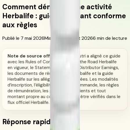
Comment démarrer une activité
Herbalife : guide débutant conforme
aux règles
Publié le 7 mai 2026
Mis à jour 6 juillet 2026
6 min de lecture
Note de source officielle :
CoreNutri a aligné ce guide
avec les Rules of Conduct/Rules of the Road Herbalife
en vigueur, le Statement of Typical Distributor Earnings,
les documents de rémunération Herbalife et la guide
Herbalife sur les allégations appropriées. Les modalités
d’inscription, l’éligibilité, le flux de commande, les règles
de rémunération, les programmes clients et tout
montant propre au compte doivent être vérifiés dans le
flux officiel Herbalife.
Réponse rapide